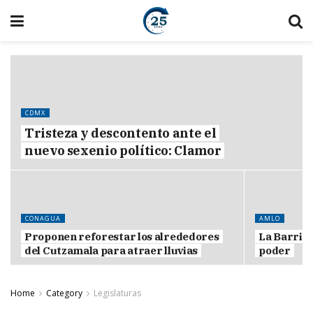
CDMX
Tristeza y descontento ante el
nuevo sexenio político: Clamor
CONAGUA
AMLO
Proponen reforestar los alrededores
La Barria
del Cutzamala para atraer lluvias
poder
Home
Category
Legislaturas