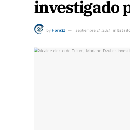
investigado p
by
Hora25
septiembre 21, 2021
in
Estad