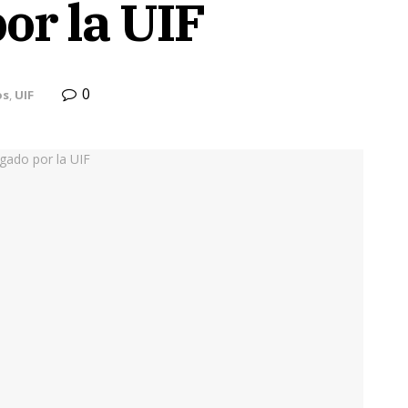
or la UIF
0
os
,
UIF