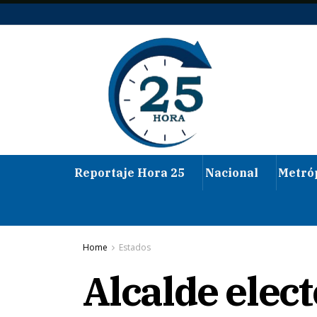
Reportaje Hora 25
Nacional
Metró
Home
Estados
Alcalde elec