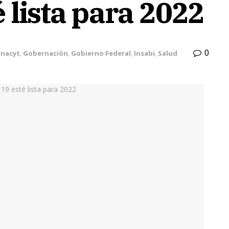
 lista para 2022
0
nacyt
,
Gobernación
,
Gobierno Federal
,
Insabi
,
Salud