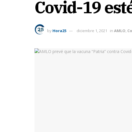
Covid-19 esté
by
Hora25
diciembre 1, 2021
in
AMLO
,
Co