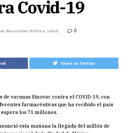
ra Covid-19
0
nal
,
Nacionales
,
Política
,
Salud
ook
Share on Twitter
s de vacunas Sinovac contra el COVID-19, con
iferentes farmacéuticas que ha recibido el país
supera los 71 millones.
anunció esta mañana la llegada del millón de