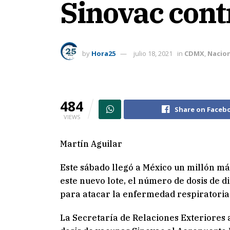
Sinovac cont
by
Hora25
julio 18, 2021
in
CDMX
,
Nacio
484
Share on Faceb
VIEWS
Martín Aguilar
Este sábado llegó a México un millón má
este nuevo lote, el número de dosis de d
para atacar la enfermedad respiratoria 
La Secretaría de Relaciones Exteriores 