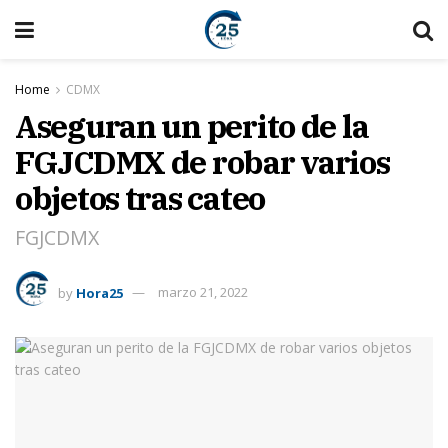
Home
CDMX
Aseguran un perito de la
FGJCDMX de robar varios
objetos tras cateo
FGJCDMX
by
Hora25
marzo 21, 2022