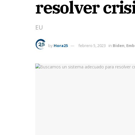
resolver cris
EU
by
Hora25
febrero 5, 2023
in
Biden
,
Emb