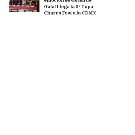
emoción se visten de
Gala! Llega la 3ª Copa
Charro Fest a la CDMX