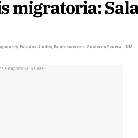
is migratoria: Sal
ajadores
,
Estados Unidos
,
Ex presidentes
,
Gobierno Federal
,
INM