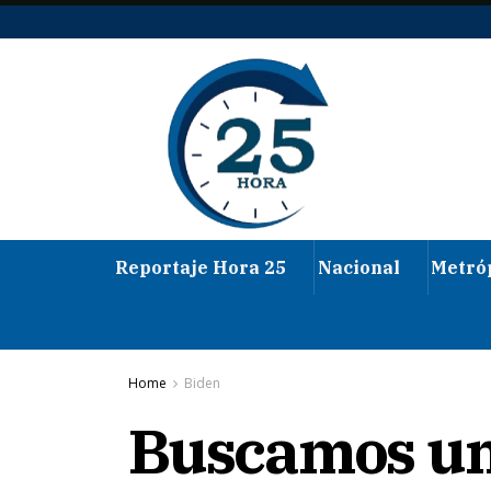
Reportaje Hora 25
Nacional
Metró
Home
Biden
Buscamos un