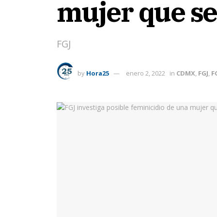
mujer que se
FGJ
by
Hora25
enero 2, 2022
in
CDMX
,
FGJ
,
F