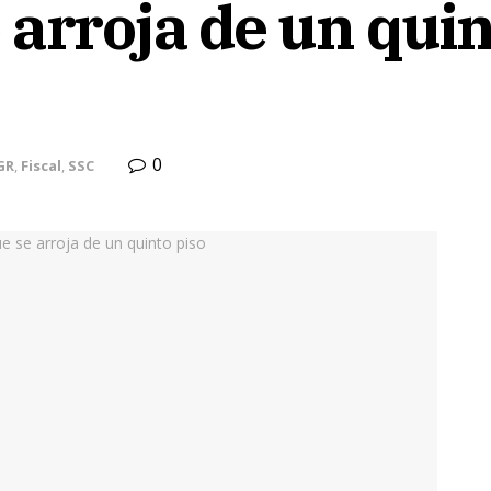
 arroja de un quin
0
GR
,
Fiscal
,
SSC