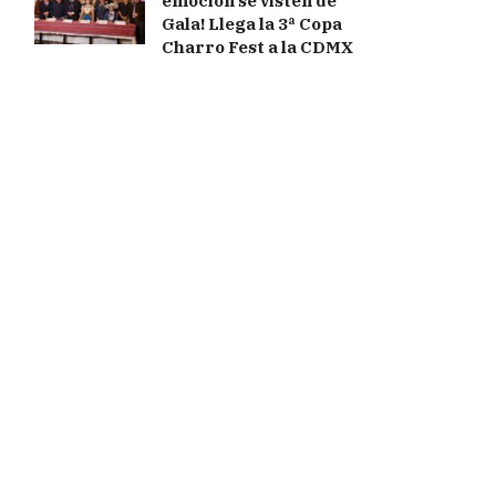
emoción se visten de
Gala! Llega la 3ª Copa
Charro Fest a la CDMX