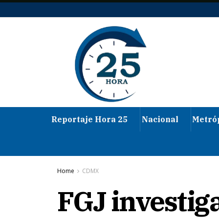
Reportaje Hora 25
Nacional
Metró
Home
CDMX
FGJ investiga