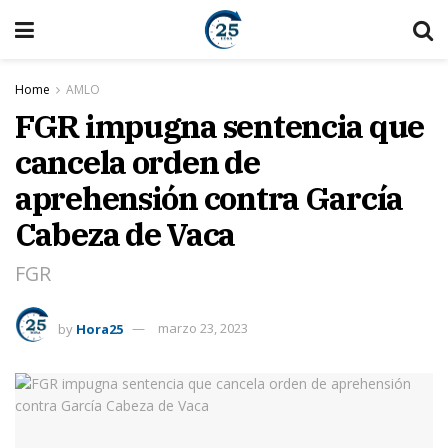
Home
AMLO
FGR impugna sentencia que
cancela orden de
aprehensión contra García
Cabeza de Vaca
FGR
by
Hora25
marzo 23, 2023