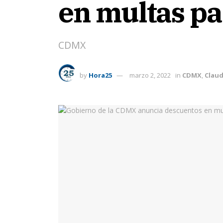
en multas pa
CDMX
by
Hora25
marzo 2, 2022
in
CDMX
,
Clau