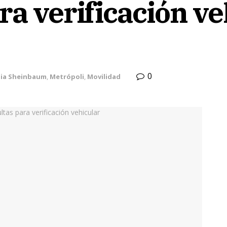
ra verificación ve
0
dia Sheinbaum
,
Metrópoli
,
Movilidad