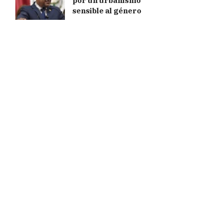
por un urbanismo
sensible al género