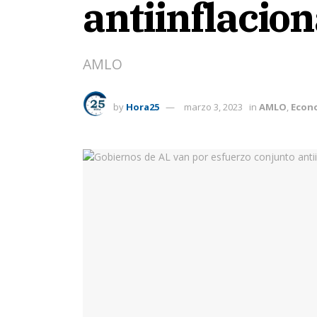
antiinflacio
AMLO
by
Hora25
marzo 3, 2023
in
AMLO
,
Econ