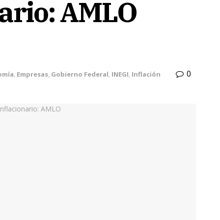
nario: AMLO
0
omía
,
Empresas
,
Gobierno Federal
,
INEGI
,
Inflación