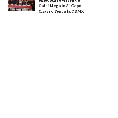
emoción se visten de
Gala! Llega la 3ª Copa
Charro Fest a la CDMX