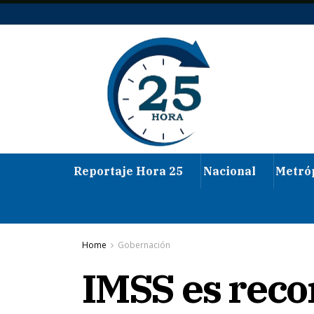
Reportaje Hora 25
Nacional
Metró
Home
Gobernación
IMSS es reco