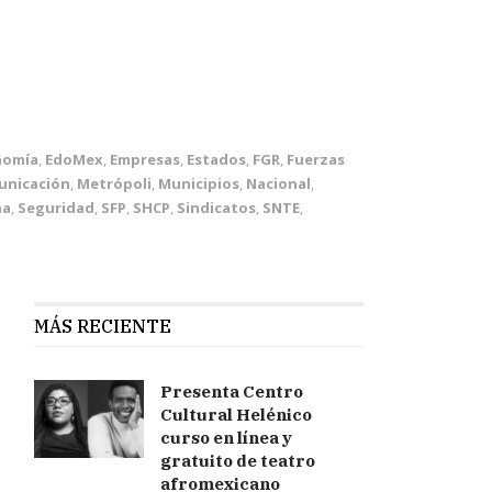
nomía
,
EdoMex
,
Empresas
,
Estados
,
FGR
,
Fuerzas
unicación
,
Metrópoli
,
Municipios
,
Nacional
,
na
,
Seguridad
,
SFP
,
SHCP
,
Sindicatos
,
SNTE
,
MÁS RECIENTE
Presenta Centro
Cultural Helénico
curso en línea y
gratuito de teatro
afromexicano