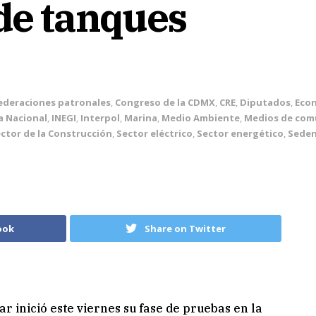
 de tanques
ederaciones patronales
,
Congreso de la CDMX
,
CRE
,
Diputados
,
Eco
a Nacional
,
INEGI
,
Interpol
,
Marina
,
Medio Ambiente
,
Medios de com
ctor de la Construcción
,
Sector eléctrico
,
Sector energético
,
Sede
ook
Share on Twitter
 inició este viernes su fase de pruebas en la