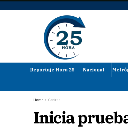
Reportaje Hora 25
Nacional
Metró
Home
Canirac
Inicia prueb