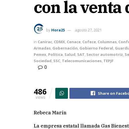
con la venta
by
Hora25
agosto 27, 2021
in
Canirac
,
CDMX
,
Cenace
,
Cofece
,
Columnas
,
Conf
Armadas
,
Gobernación
,
Gobierno Federal
,
Guardi
Pemex
,
Política
,
Salud
,
SAT
,
Sector automotriz
,
Se
Sociedad
,
SSC
,
Telecomunicaciones
,
TEPJF
0
486
Share on Faceb
VIEWS
Rebeca Marín
La empresa estatal llamada Gas Bienestar