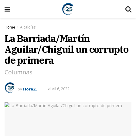
Home
Alcaldías
La Barriada/Martín
Aguilar/Chiguil un corrupto
de primera
Columnas
by
Hora25
abril 6, 2022