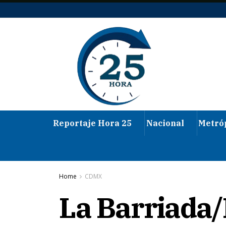
Reportaje Hora 25
Nacional
Metró
Home
CDMX
La Barriada/