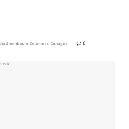
0
dia Sheinbaum
,
Columnas
,
Conagua