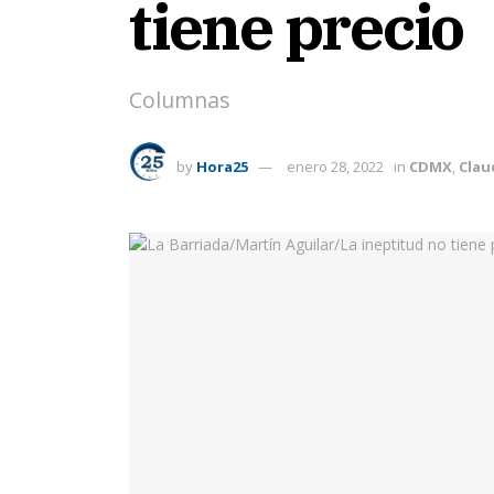
tiene precio
Columnas
by
Hora25
enero 28, 2022
in
CDMX
,
Clau