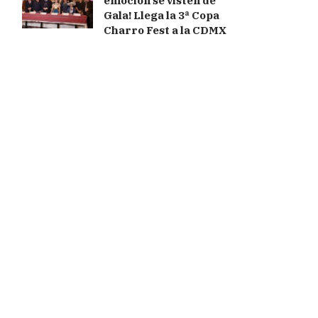
emoción se visten de
Gala! Llega la 3ª Copa
Charro Fest a la CDMX