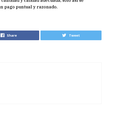
 cantidad y calidad adecuada; solo así se
n pago puntual y razonado.
Share
Tweet