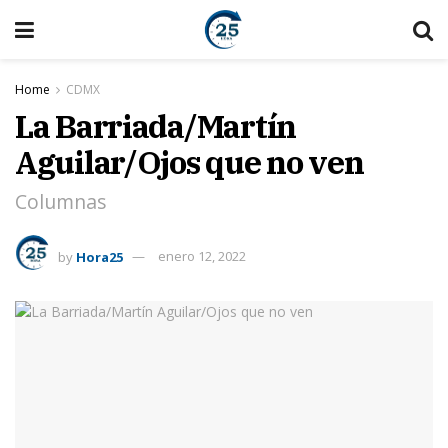
Home
CDMX
La Barriada/Martín
Aguilar/Ojos que no ven
Columnas
by
Hora25
enero 12, 2022