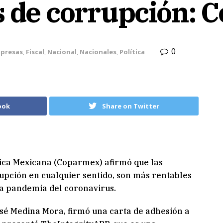
s de corrupción:
0
presas
,
Fiscal
,
Nacional
,
Nacionales
,
Política
ook
Share on Twitter
ica Mexicana (Coparmex) afirmó que las
pción en cualquier sentido, son más rentables
a pandemia del coronavirus.
sé Medina Mora, firmó una carta de adhesión a