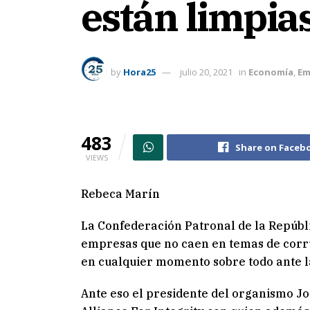
están limpia
by
Hora25
julio 20, 2021
in
Economía
,
Em
483
Share on Faceb
VIEWS
Rebeca Marín
La Confederación Patronal de la Repúbl
empresas que no caen en temas de corru
en cualquier momento sobre todo ante l
Ante eso el presidente del organismo Jo