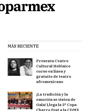
 Coparmex
MÁS RECIENTE
Presenta Centro
Cultural Helénico
curso en línea y
gratuito de teatro
afromexicano
¡La tradición y la
emoción se visten de
Gala! Llega la 3ª Copa
Charro Fest a la CDMX