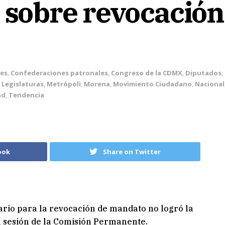
r sobre revocació
es
,
Confederaciones patronales
,
Congreso de la CDMX
,
Diputados
,
,
Legislaturas
,
Metrópoli
,
Morena
,
Movimiento Ciudadano
,
Nacional
ad
,
Tendencia
ook
Share on Twitter
ario para la revocación de mandato no logró la
a sesión de la Comisión Permanente.