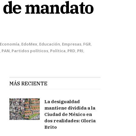
n de mandato
Economía
,
EdoMex
,
Educación
,
Empresas
,
FGR
,
,
PAN
,
Partidos políticos
,
Política
,
PRD
,
PRI
,
MÁS RECIENTE
La desigualdad
mantiene dividida a la
Ciudad de México en
dos realidades: Gloria
Brito