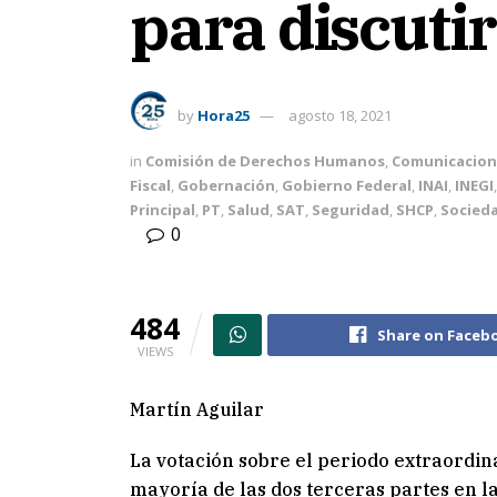
para discuti
by
Hora25
agosto 18, 2021
in
Comisión de Derechos Humanos
,
Comunicacion
Fiscal
,
Gobernación
,
Gobierno Federal
,
INAI
,
INEGI
Principal
,
PT
,
Salud
,
SAT
,
Seguridad
,
SHCP
,
Socied
0
484
Share on Faceb
VIEWS
Martín Aguilar
La votación sobre el periodo extraordin
mayoría de las dos terceras partes en l