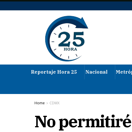
Reportaje Hora 25
Nacional
Metró
Home
CDMX
No permitiré