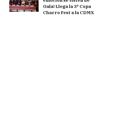
emoción se visten de
Gala! Llega la 3ª Copa
Charro Fest a la CDMX