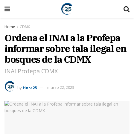
Home
CDMX
Ordena el INAI a la Profepa
informar sobre tala ilegal en
bosques de la CDMX
INAI Profepa CDMX
by
Hora25
marzo 22, 2023