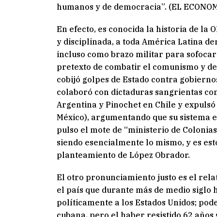
humanos y de democracia”. (EL ECONOMIS
En efecto, es conocida la historia de la
y disciplinada, a toda América Latina de
incluso como brazo militar para sofocar
pretexto de combatir el comunismo y de
cobijó golpes de Estado contra gobiern
colaboró con dictaduras sangrientas co
Argentina y Pinochet en Chile y expulsó
México), argumentando que su sistema e
pulso el mote de “ministerio de Colonia
siendo esencialmente lo mismo, y es esto
planteamiento de López Obrador.
El otro pronunciamiento justo es el relat
el país que durante más de medio siglo
políticamente a los Estados Unidos; pod
cubana, pero el haber resistido 62 años