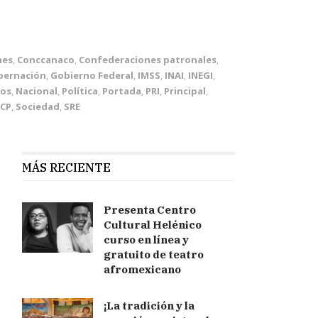
nes
,
Conccanaco
,
Confederaciones patronales
,
bernación
,
Gobierno Federal
,
IMSS
,
INAI
,
INEGI
,
ios
,
Nacional
,
Política
,
Portada
,
PRI
,
Principal
,
CP
,
Sociedad
,
SRE
MÁS RECIENTE
Presenta Centro
Cultural Helénico
curso en línea y
gratuito de teatro
afromexicano
¡La tradición y la