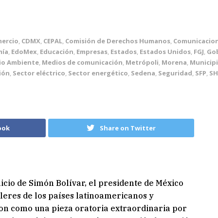
mercio
,
CDMX
,
CEPAL
,
Comisión de Derechos Humanos
,
Comunicacio
mía
,
EdoMex
,
Educación
,
Empresas
,
Estados
,
Estados Unidos
,
FGJ
,
Go
io Ambiente
,
Medios de comunicación
,
Metrópoli
,
Morena
,
Municip
ión
,
Sector eléctrico
,
Sector energético
,
Sedena
,
Seguridad
,
SFP
,
SH
ook
Share on Twitter
icio de Simón Bolívar, el presidente de México
lleres de los países latinoamericanos y
on como una pieza oratoria extraordinaria por