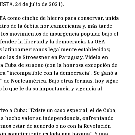
TA, 24 de julio de 2021).
 OEA como cincho de hierro para conservar, unida
ntro de la órbita norteamericana y, más tarde,
 los movimientos de insurgencia popular bajo el
fender la libertad y la democracia. La OEA
os latinoamericanos legalmente establecidos;
mo las de Stroessner en Paraguay, Videla en
 a Cuba de su seno (con la honrosa excepción de
ra “incompatible con la democracia”. Se ganó a
s” de Norteamérica. Bajo otras formas, hoy sigue
 lo que le da su importancia y vigencia al
ivo a Cuba: “Existe un caso especial, el de Cuba,
 ha hecho valer su independencia, enfrentando
emos estar de acuerdo o no con la Revolución
 sin sometimiento es toda una hazaña”. Y una