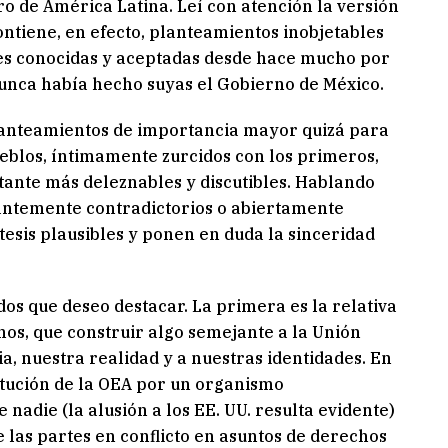
ro de América Latina. Leí con atención la versión
ontiene, en efecto, planteamientos inobjetables
es conocidas y aceptadas desde hace mucho por
nunca había hecho suyas el Gobierno de México.
lanteamientos de importancia mayor quizá para
ueblos, íntimamente zurcidos con los primeros,
tante más deleznables y discutibles. Hablando
rantemente contradictorios o abiertamente
s tesis plausibles y ponen en duda la sinceridad
os que deseo destacar. La primera es la relativa
nos, que construir algo semejante a la Unión
a, nuestra realidad y a nuestras identidades. En
titución de la OEA por un organismo
adie (la alusión a los EE. UU. resulta evidente)
 las partes en conflicto en asuntos de derechos