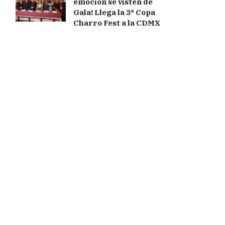
emoción se visten de
Gala! Llega la 3ª Copa
Charro Fest a la CDMX