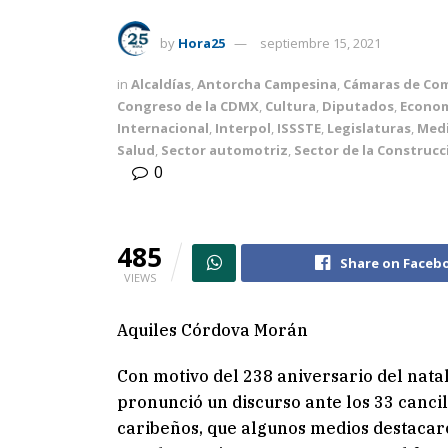
by
Hora25
septiembre 15, 2021
in
Alcaldías
,
Antorcha Campesina
,
Cámaras de Co
Congreso de la CDMX
,
Cultura
,
Diputados
,
Econo
Internacional
,
Interpol
,
ISSSTE
,
Legislaturas
,
Med
Salud
,
Sector automotriz
,
Sector de la Construcc
0
485
Share on Faceb
VIEWS
Aquiles Córdova Morán
Con motivo del 238 aniversario del natal
pronunció un discurso ante los 33 canci
caribeños, que algunos medios destacar