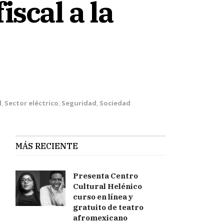
scal a la
l
,
Sector eléctrico
,
Seguridad
,
Sociedad
MÁS RECIENTE
Presenta Centro
Cultural Helénico
curso en línea y
gratuito de teatro
afromexicano