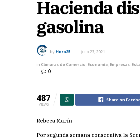
Hacienda dis
gasolina
by
Hora25
julio 23, 2021
in
Cámaras de Comercio
,
Economía
,
Empresas
,
Est
0
487
Share on Faceb
VIEWS
Rebeca Marín
Por segunda semana consecutiva la Secr