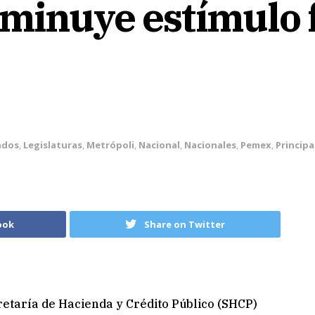
minuye estímulo fi
ados
,
Legislaturas
,
Metrópoli
,
Nacional
,
Nacionales
,
Pemex
,
Principa
ook
Share on Twitter
etaría de Hacienda y Crédito Público (SHCP)