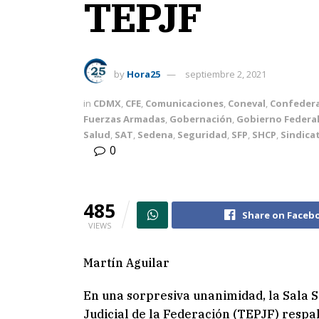
TEPJF
by
Hora25
septiembre 2, 2021
in
CDMX
,
CFE
,
Comunicaciones
,
Coneval
,
Confedera
Fuerzas Armadas
,
Gobernación
,
Gobierno Federa
Salud
,
SAT
,
Sedena
,
Seguridad
,
SFP
,
SHCP
,
Sindica
0
485
Share on Faceb
VIEWS
Martín Aguilar
En una sorpresiva unanimidad, la Sala S
Judicial de la Federación (TEPJF) resp