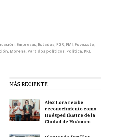
ucación
,
Empresas
,
Estados
,
FGR
,
FMI
,
Fovissste
,
ción
,
Morena
,
Partidos políticos
,
Política
,
PRI
,
MÁS RECIENTE
Alex Lora recibe
reconocimiento como
Huésped Ilustre de la
Ciudad de Huánuco