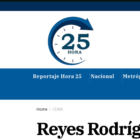
Reportaje Hora 25
Nacional
Metró
Home
CDMX
Reyes Rodríg