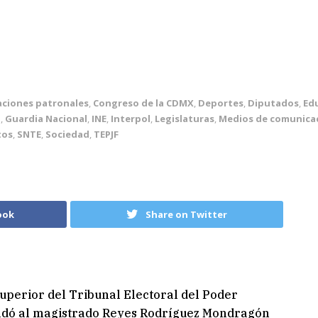
ciones patronales
,
Congreso de la CDMX
,
Deportes
,
Diputados
,
Ed
l
,
Guardia Nacional
,
INE
,
Interpol
,
Legislaturas
,
Medios de comunica
tos
,
SNTE
,
Sociedad
,
TEPJF
ook
Share on Twitter
uperior del Tribunal Electoral del Poder
aldó al magistrado Reyes Rodríguez Mondragón