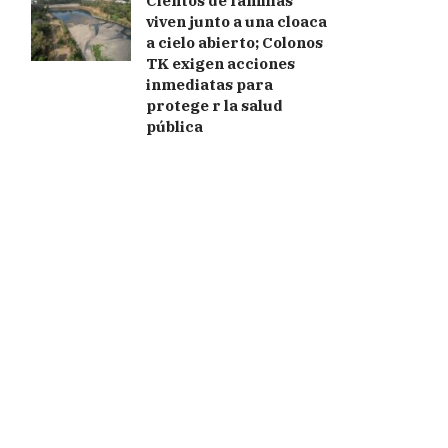
Cientos de familias
viven junto a una cloaca
a cielo abierto; Colonos
TK exigen acciones
inmediatas para
protege r la salud
pública