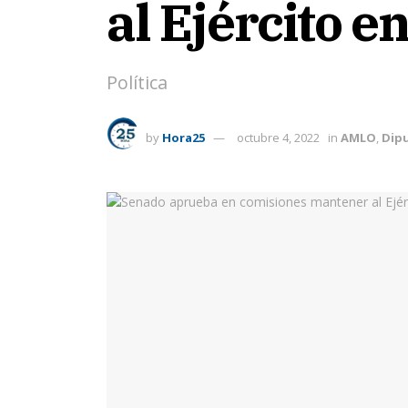
al Ejército e
Política
by
Hora25
octubre 4, 2022
in
AMLO
,
Dip