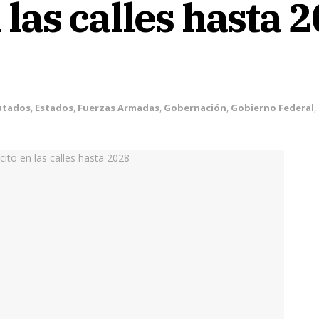
n las calles hasta 
utados
,
Estados
,
Fuerzas Armadas
,
Gobernación
,
Gobierno Federal
,