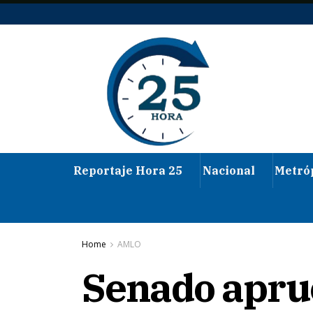
Reportaje Hora 25
Nacional
Metró
Home
AMLO
Senado apru