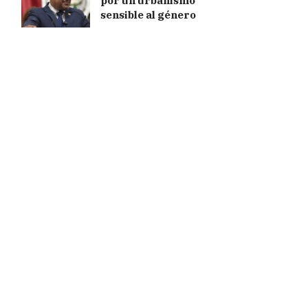
por un urbanismo
sensible al género