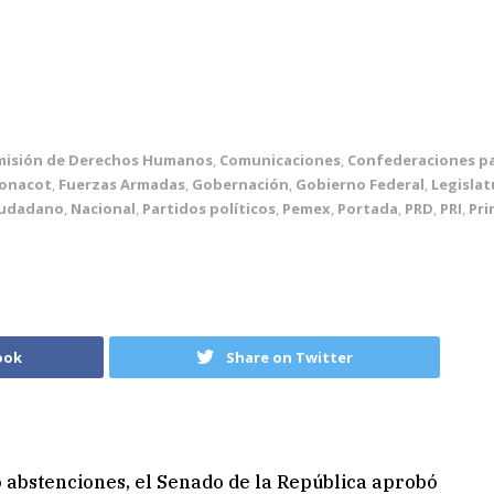
misión de Derechos Humanos
,
Comunicaciones
,
Confederaciones p
onacot
,
Fuerzas Armadas
,
Gobernación
,
Gobierno Federal
,
Legislat
iudadano
,
Nacional
,
Partidos políticos
,
Pemex
,
Portada
,
PRD
,
PRI
,
Pri
ook
Share on Twitter
o abstenciones, el Senado de la República aprobó