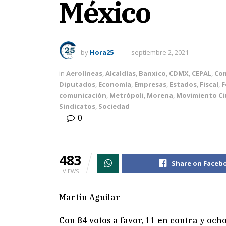
México
by
Hora25
septiembre 2, 2021
in
Aerolíneas
,
Alcaldías
,
Banxico
,
CDMX
,
CEPAL
,
Co
Diputados
,
Economía
,
Empresas
,
Estados
,
Fiscal
,
F
comunicación
,
Metrópoli
,
Morena
,
Movimiento C
Sindicatos
,
Sociedad
0
483
Share on Faceb
VIEWS
Martín Aguilar
Con 84 votos a favor, 11 en contra y och