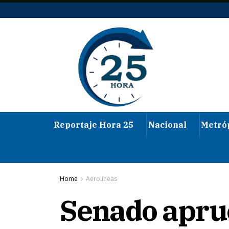
Reportaje Hora 25
Nacional
Metró
Home
Aerolíneas
Senado apru