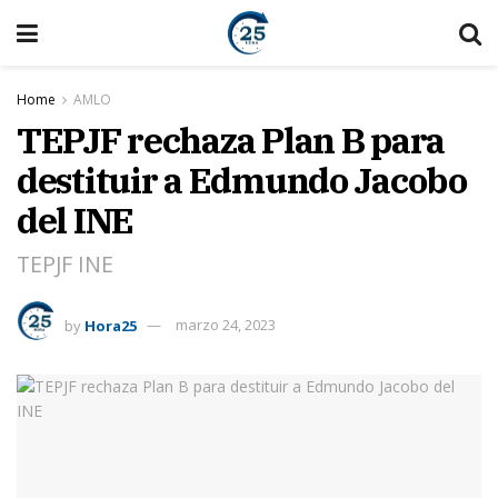
Home
AMLO
TEPJF rechaza Plan B para
destituir a Edmundo Jacobo
del INE
TEPJF INE
by
Hora25
marzo 24, 2023