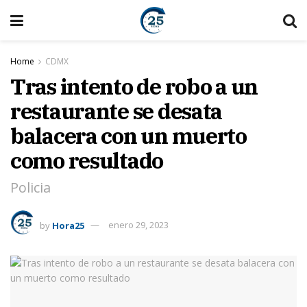
Home
CDMX
Tras intento de robo a un
restaurante se desata
balacera con un muerto
como resultado
Policia
by
Hora25
enero 29, 2023