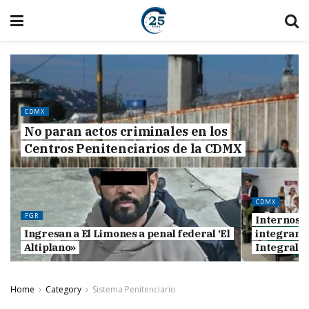
CDMX
No paran actos criminales en los
Centros Penitenciarios de la CDMX
CDMX
FGR
Internos d
Ingresan a El Limones a penal federal ‘El
integran 
Altiplano»
Integral: 
Home
Category
Sistema Penitenciario