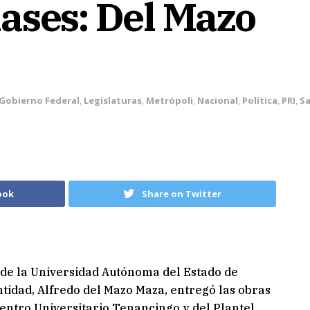
ases: Del Mazo
Gobierno Federal
,
Legislaturas
,
Metrópoli
,
Nacional
,
Política
,
PRI
,
S
ook
Share on Twitter
 de la Universidad Autónoma del Estado de
tidad, Alfredo del Mazo Maza, entregó las obras
Centro Universitario Tenancingo y del Plantel