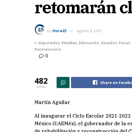
retomarán cl
by
Hora25
agosto 4, 2021
in
Diputados
,
EdoMex
,
Educación
,
Estados
,
Fiscal
,
Penitenciario
0
482
Share on Faceb
VIEWS
Martín Aguilar
Al inaugurar el Ciclo Escolar 2021-2022
México (UAEMéx), el gobernador de la en
de rehabilitación y reconstrucción del 