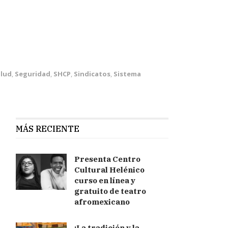
alud
,
Seguridad
,
SHCP
,
Sindicatos
,
Sistema
MÁS RECIENTE
Presenta Centro
Cultural Helénico
curso en línea y
gratuito de teatro
afromexicano
¡La tradición y la