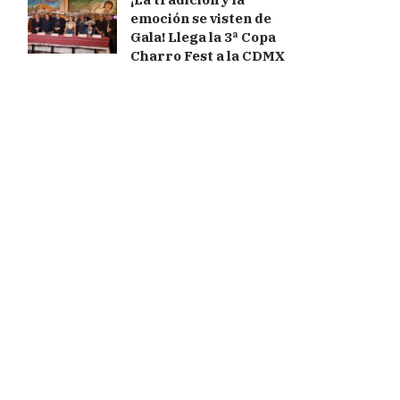
emoción se visten de
Gala! Llega la 3ª Copa
Charro Fest a la CDMX