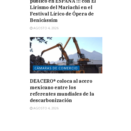
público en ESPAÑA !!! con El
Lirismo del Mariachi en el
Festival Lírico de Ópera de
Benicàssim
AGOSTO 4, 2026
CÁMARAS DE COMERCIO
DEACERO® coloca al acero
mexicano entre los
referentes mundiales de la
descarbonización
AGOSTO 4, 2026