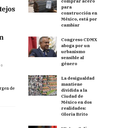
comprar acero
tejos
para
construcción en
México, está por
cambiar
on
Congreso CDMX
aboga por un
urbanismo
sensible al
género
0
La desigualdad
mantiene
irgen de
dividida a la
Ciudad de
México en dos
realidades:
Gloria Brito