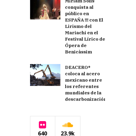
Miriam Solís
conquista al
público en
ESPAÑA !!! con El
Lirismo del
Mariachi en el
Festival Lírico de
Ópera de
Benicàssim
DEACERO®
coloca al acero
mexicano entre
los referentes
mundiales de la
descarbonización
640
23.9k